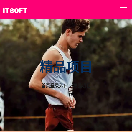
精品项目
首页登录入口
精品项目