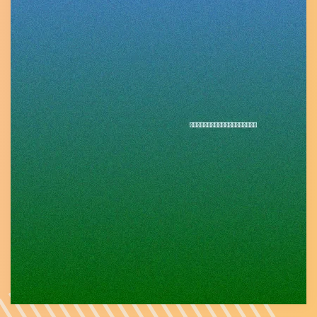
聚焦韩国电竞新势力，开启娱乐科技新纪元