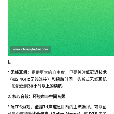
]。
*
无线耳机
：提供更大的自由度，但要关注
低延迟技术
（如2.4GHz无线连接）和
续航时间
。头戴式无线耳机
一般能做到
30小时以上的续航
。
2.
核心音效：环绕声与空间音频
* 玩FPS游戏，
虚拟7.1声道
是目前的主流选择。可以留
意是否支持
杜比全景声（Dolby Atmos）
或
DTS
等第