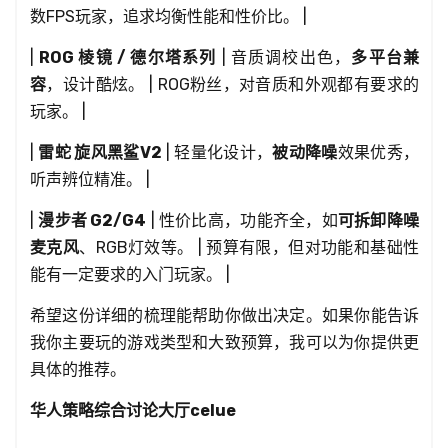
数FPS玩家，追求均衡性能和性价比。 |
|
ROG 棱镜 / 德尔塔系列
| 音质调校出色，
多平台兼
容
，设计酷炫。 | ROG粉丝，对音质和外观都有要求的
玩家。 |
|
雷蛇 旋风黑鲨V2
| 轻量化设计，
被动降噪
效果优秀，
听声辨位精准。 |
|
漫步者 G2/G4
| 性价比高，功能齐全，如
可拆卸降噪
麦克风
、RGB灯效等。 | 预算有限，但对功能和基础性
能有一定要求的入门玩家。 |
希望这份详细的梳理能帮助你做出决定。如果你能告诉
我你主要玩的游戏类型和大致预算，我可以为你提供更
具体的推荐。
华人策略综合讨论大厅celue