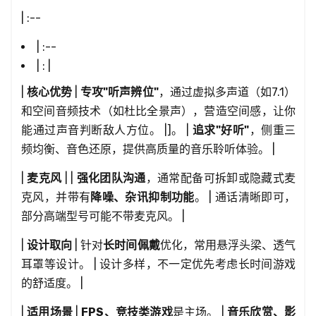
| :--
| :--
| : |
|
核心优势
|
专攻"听声辨位"
，通过虚拟多声道（如7.1）
和空间音频技术（如杜比全景声），营造空间感，让你
能通过声音判断敌人方位。 |]。 |
追求"好听"
，侧重三
频均衡、音色还原，提供高质量的音乐聆听体验。 |
|
麦克风
| |
强化团队沟通
，通常配备可拆卸或隐藏式麦
克风，并带有
降噪、杂讯抑制功能
。 | 通话清晰即可，
部分高端型号可能不带麦克风。 |
|
设计取向
| 针对
长时间佩戴
优化，常用悬浮头梁、透气
耳罩等设计。 | 设计多样，不一定优先考虑长时间游戏
的舒适度。 |
|
适用场景
|
FPS、竞技类游戏
是主场。 |
音乐欣赏、影