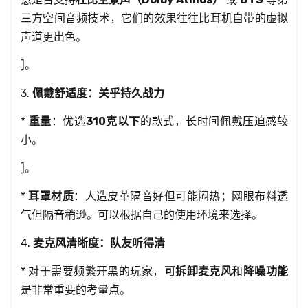
三方空间音频技术，它们的效果往往比耳机自带的虚拟
声道更出色。
]。
3.
佩戴舒适度：关乎持久战力
*
重量
：优选
310克以下
的款式，长时间佩戴压迫感较
小。
]。
*
耳罩材质
：人造皮革隔音好但可能闷热；网眼布料透
气但隔音稍逊。可以根据自己的使用环境来选择。
4.
麦克风清晰度：队友听得清
* 对于需要频繁开黑的玩家，
可拆卸麦克风
和
降噪功能
是非常重要的考量点。