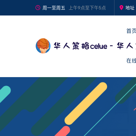
周一至周五
上午9点至下午5点
地址
首
在
全民
认
每一
与
mei
quan
动起
识
步坚
我
yi bu
min
来，
我
持，
们
jian
dong
健康
们
都是
交
chi
qi lai
更精
对自
流
，
，
彩！
己的
dou
jian
🎾🌈
超
shi