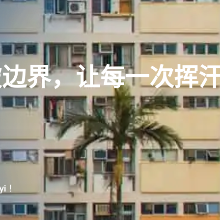
破
边
界
，
让
每
一
次
挥
 yi ！