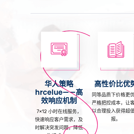
华人策略
高性价比优
hrcelue——高
同等品质下价格更
效响应机制
严格把控成本，让
以合理投入获得超
7×12 小时在线服务，
报。
快速响应客户需求，及
时解决突发问题，降低