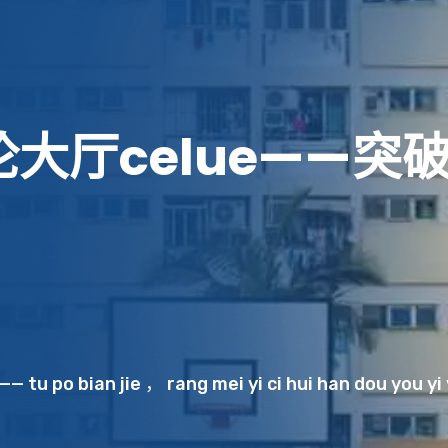
论
大
厅
c
e
l
u
e
—
—
突
—— tu po bian jie ， rang mei yi ci hui han dou you yi