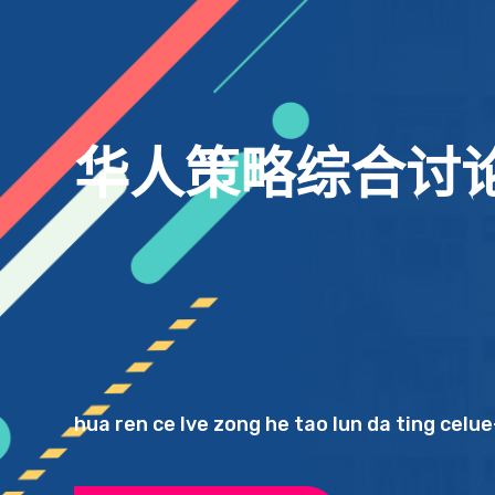
kang
越！
dui
geng
🏋️‍♀️💪
zi ji
jing
de
chao
cai
yue
！
华
人
策
略
综
合
讨
！️️
hua ren ce lve zong he tao lun da ting celue